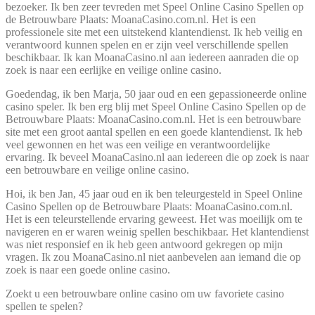
bezoeker. Ik ben zeer tevreden met Speel Online Casino Spellen op
de Betrouwbare Plaats: MoanaCasino.com.nl. Het is een
professionele site met een uitstekend klantendienst. Ik heb veilig en
verantwoord kunnen spelen en er zijn veel verschillende spellen
beschikbaar. Ik kan MoanaCasino.nl aan iedereen aanraden die op
zoek is naar een eerlijke en veilige online casino.
Goedendag, ik ben Marja, 50 jaar oud en een gepassioneerde online
casino speler. Ik ben erg blij met Speel Online Casino Spellen op de
Betrouwbare Plaats: MoanaCasino.com.nl. Het is een betrouwbare
site met een groot aantal spellen en een goede klantendienst. Ik heb
veel gewonnen en het was een veilige en verantwoordelijke
ervaring. Ik beveel MoanaCasino.nl aan iedereen die op zoek is naar
een betrouwbare en veilige online casino.
Hoi, ik ben Jan, 45 jaar oud en ik ben teleurgesteld in Speel Online
Casino Spellen op de Betrouwbare Plaats: MoanaCasino.com.nl.
Het is een teleurstellende ervaring geweest. Het was moeilijk om te
navigeren en er waren weinig spellen beschikbaar. Het klantendienst
was niet responsief en ik heb geen antwoord gekregen op mijn
vragen. Ik zou MoanaCasino.nl niet aanbevelen aan iemand die op
zoek is naar een goede online casino.
Zoekt u een betrouwbare online casino om uw favoriete casino
spellen te spelen?