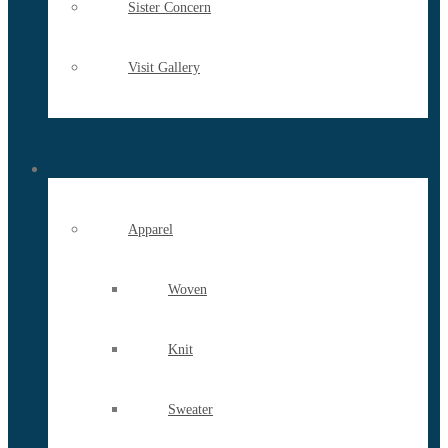
Sister Concern
Visit Gallery
Product Gallery
Apparel
Woven
Knit
Sweater