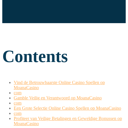
Contents
Vind de Betrouwbaarste Online Casino Spellen op
MoanaCasino
com
Gamble Veilig en Verantwoord op MoanaCasino
com
Een Grote Selectie Online Casino Spellen op MoanaCasino
com
Profiteer van Veilige Betalingen en Geweldige Bonussen op
MoanaCasino