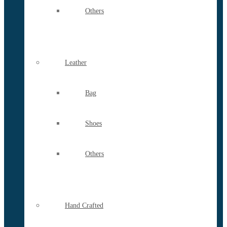
Others
Leather
Bag
Shoes
Others
Hand Crafted