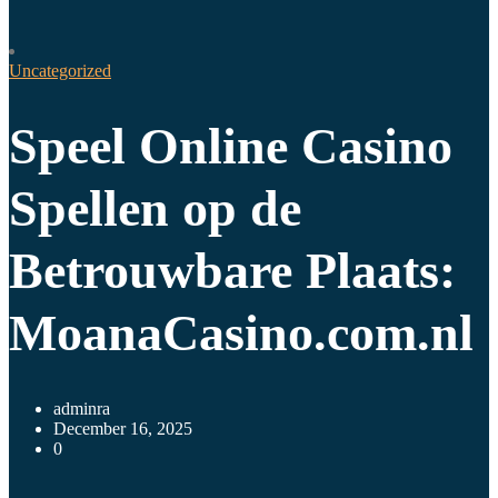
Uncategorized
Speel Online Casino
Spellen op de
Betrouwbare Plaats:
MoanaCasino.com.nl
adminra
December 16, 2025
0