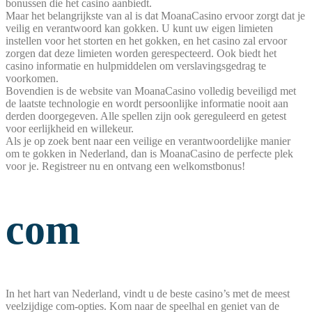
bonussen die het casino aanbiedt.
Maar het belangrijkste van al is dat MoanaCasino ervoor zorgt dat je
veilig en verantwoord kan gokken. U kunt uw eigen limieten
instellen voor het storten en het gokken, en het casino zal ervoor
zorgen dat deze limieten worden gerespecteerd. Ook biedt het
casino informatie en hulpmiddelen om verslavingsgedrag te
voorkomen.
Bovendien is de website van MoanaCasino volledig beveiligd met
de laatste technologie en wordt persoonlijke informatie nooit aan
derden doorgegeven. Alle spellen zijn ook gereguleerd en getest
voor eerlijkheid en willekeur.
Als je op zoek bent naar een veilige en verantwoordelijke manier
om te gokken in Nederland, dan is MoanaCasino de perfecte plek
voor je. Registreer nu en ontvang een welkomstbonus!
com
In het hart van Nederland, vindt u de beste casino’s met de meest
veelzijdige com-opties. Kom naar de speelhal en geniet van de