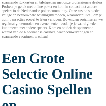
spannende gokkasten en tafelspellen met onze professionele dealers.
Probeer je geluk met online poker en kom in contact met andere
spelers in de Nederlandse poker community. Onze casino’s bieden
veilige en betrouwbare betalingsmethoden, waaronder iDeal, om je
com-transacties soepel te laten verlopen. Bovendien organiseren we
regelmatig toernooien en evenementen, zodat je je vaardigheden
kunt meten met andere spelers. Kom en ontdek de spannende
wereld van de Nederlandse casino’s, waar com-ervaringen en
spannende avonturen wachten!
Een Grote
Selectie Online
Casino Spellen
op