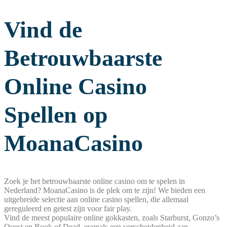
Vind de
Betrouwbaarste
Online Casino
Spellen op
MoanaCasino
Zoek je het betrouwbaarste online casino om te spelen in
Nederland? MoanaCasino is de plek om te zijn! We bieden een
uitgebreide selectie aan online casino spellen, die allemaal
gereguleerd en getest zijn voor fair play.
Vind de meest populaire online gokkasten, zoals Starburst, Gonzo’s
Quest en Book of Dead, evenals een verscheidenheid aan