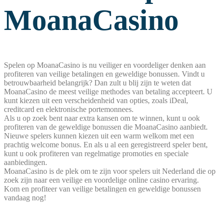
MoanaCasino
Spelen op MoanaCasino is nu veiliger en voordeliger denken aan
profiteren van veilige betalingen en geweldige bonussen. Vindt u
betrouwbaarheid belangrijk? Dan zult u blij zijn te weten dat
MoanaCasino de meest veilige methodes van betaling accepteert. U
kunt kiezen uit een verscheidenheid van opties, zoals iDeal,
creditcard en elektronische portemonnees.
Als u op zoek bent naar extra kansen om te winnen, kunt u ook
profiteren van de geweldige bonussen die MoanaCasino aanbiedt.
Nieuwe spelers kunnen kiezen uit een warm welkom met een
prachtig welcome bonus. En als u al een geregistreerd speler bent,
kunt u ook profiteren van regelmatige promoties en speciale
aanbiedingen.
MoanaCasino is de plek om te zijn voor spelers uit Nederland die op
zoek zijn naar een veilige en voordelige online casino ervaring.
Kom en profiteer van veilige betalingen en geweldige bonussen
vandaag nog!