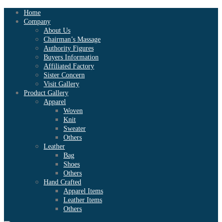
Home
Company
About Us
Chairman’s Massage
Authority Figures
Buyers Information
Affiliated Factory
Sister Concern
Visit Gallery
Product Gallery
Apparel
Woven
Knit
Sweater
Others
Leather
Bag
Shoes
Others
Hand Crafted
Apparel Items
Leather Items
Others