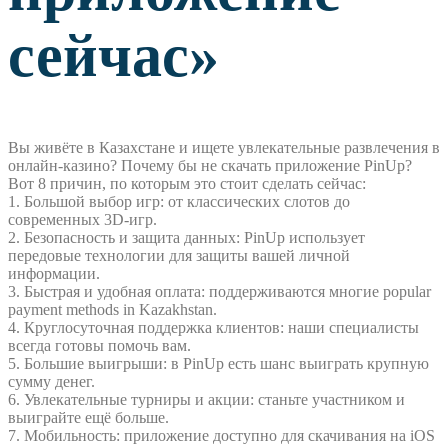
сейчас»
Вы живёте в Казахстане и ищете увлекательные развлечения в
онлайн-казино? Почему бы не скачать приложение PinUp?
Вот 8 причин, по которым это стоит сделать сейчас:
1. Большой выбор игр: от классических слотов до
современных 3D-игр.
2. Безопасность и защита данных: PinUp использует
передовые технологии для защиты вашей личной
информации.
3. Быстрая и удобная оплата: поддерживаются многие popular
payment methods in Kazakhstan.
4. Круглосуточная поддержка клиентов: наши специалисты
всегда готовы помочь вам.
5. Большие выигрыши: в PinUp есть шанс выиграть крупную
сумму денег.
6. Увлекательные турниры и акции: станьте участником и
выиграйте ещё больше.
7. Мобильность: приложение доступно для скачивания на iOS