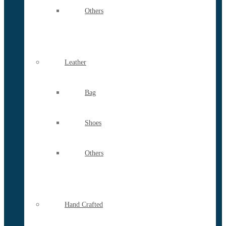
Others
Leather
Bag
Shoes
Others
Hand Crafted