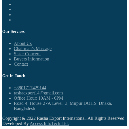
Our Services
About Us
Chairman’s Massage
Sister Concern
Buyers Information
Contact
Get In Touch
+8801717429144
rashaexport14@gmail.com
Office Hour:
10AM - 6PM
Road-4, House-279, Level- 3, Mirpur DOHS, Dhaka,
Bangladesh
Copyright & 2022 Rasha Export International. All Rights Reserved.
Developed By
Access InfoTech Ltd.