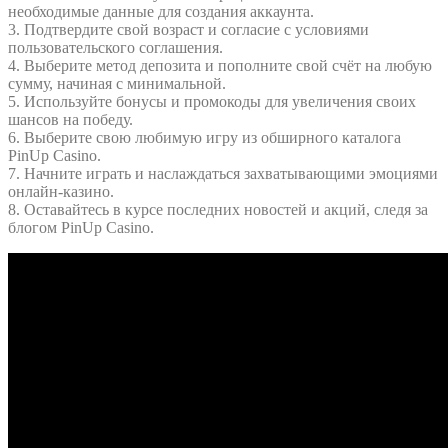
необходимые данные для создания аккаунта.
3. Подтвердите свой возраст и согласие с условиями
пользовательского соглашения.
4. Выберите метод депозита и пополните свой счёт на любую
сумму, начиная с минимальной.
5. Используйте бонусы и промокоды для увеличения своих
шансов на победу.
6. Выберите свою любимую игру из обширного каталога
PinUp Casino.
7. Начните играть и наслаждаться захватывающими эмоциями
онлайн-казино.
8. Оставайтесь в курсе последних новостей и акций, следя за
блогом PinUp Casino.