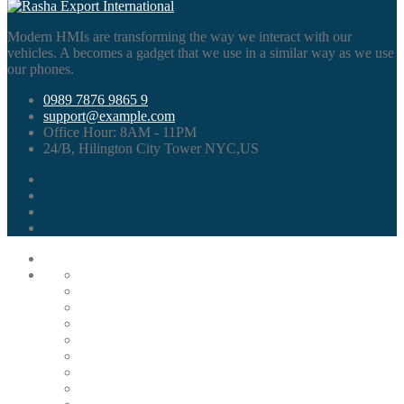
Modern HMIs are transforming the way we interact with our
vehicles. A becomes a gadget that we use in a similar way as we use
our phones.
0989 7876 9865 9
support@example.com
Office Hour:
8AM - 11PM
24/B, Hilington City Tower NYC,US
About Us
Affiliated Factory
Apparel Items
Assets Mangement
Authority Figures
Bag
Business Consulting
Buyers Information