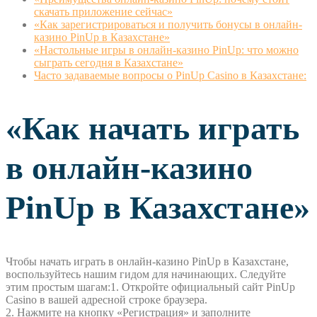
скачать приложение сейчас»
«Как зарегистрироваться и получить бонусы в онлайн-
казино PinUp в Казахстане»
«Настольные игры в онлайн-казино PinUp: что можно
сыграть сегодня в Казахстане»
Часто задаваемые вопросы о PinUp Casino в Казахстане:
«Как начать играть
в онлайн-казино
PinUp в Казахстане»
Чтобы начать играть в онлайн-казино PinUp в Казахстане,
воспользуйтесь нашим гидом для начинающих. Следуйте
этим простым шагам:1. Откройте официальный сайт PinUp
Casino в вашей адресной строке браузера.
2. Нажмите на кнопку «Регистрация» и заполните