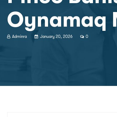
Oynamaq 
Adminra
January 20, 2026
0