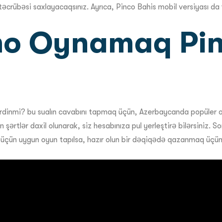
crübəsi saxlayacaqsınız. Ayrıca, Pinco Bahis mobil versiyası da 
no Oynamaq Pin
nmi? bu sualın cavabını tapmaq üçün, Azerbaycanda popüler ola
 şərtlər daxil olunarak, siz hesabınıza pul yerleştirə bilərsiniz. 
n üçün uygun oyun tapılsa, hazır olun bir dəqiqədə qazanmaq üçün