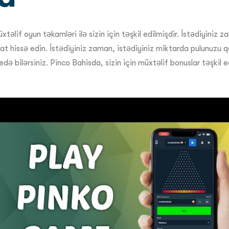
lif oyun təkamləri ilə sizin için təşkil edilmişdir. İstədiyiniz 
 hissə edin. İstədiyiniz zaman, istədiyiniz miktarda pulunuzu 
 bilərsiniz. Pinco Bahisda, sizin için müxtəlif bonuslar təşkil e