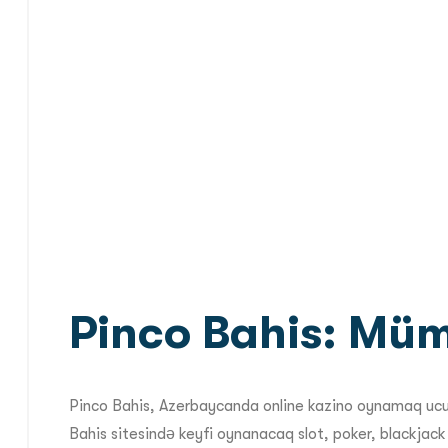
Pinco Bahis: Mü
Pinco Bahis, Azerbaycanda online kazino oynamaq ucun
Bahis sitesində keyfi oynanacaq slot, poker, blackjack