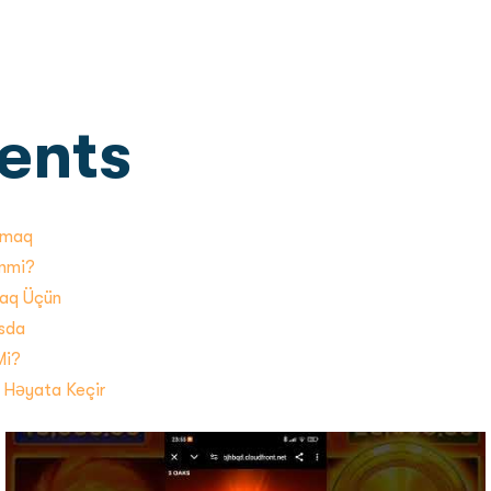
tents
amaq
inmi?
maq Üçün
isda
Mi?
 Həyata Keçir