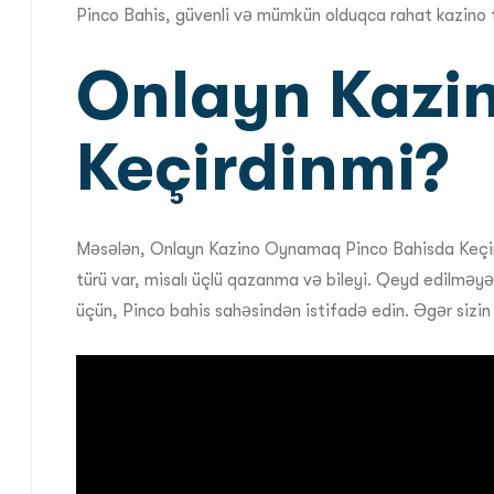
Pinco Bahis, güvenli və mümkün olduqca rahat kazino tə
Onlayn Kazi
Keçirdinmi?
Məsələn, Onlayn Kazino Oynamaq Pinco Bahisda Keçirdi
türü var, misalı üçlü qazanma və bileyi. Qeyd edilməyən
üçün, Pinco bahis sahəsindən istifadə edin. Əgər sizi