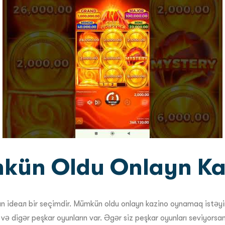
mkün Oldu Onlayn K
 ideал bir seçimdir. Mümkün oldu onlayn kazino oynamaq istəyir
 və digər peşkar oyunların var. Əgər siz peşkar oyunları seviyors