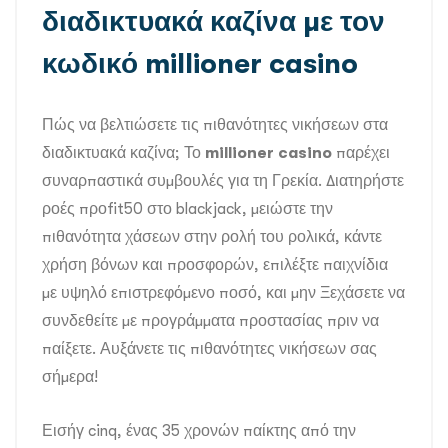
διαδικτυακά καζίνα με τον
κωδικό millioner casino
Πώς να βελτιώσετε τις πιθανότητες νικήσεων στα
διαδικτυακά καζίνα; Το
millioner casino
παρέχει
συναρπαστικά συμβουλές για τη Γρεκία. Διατηρήστε
ροές προfit50 στο blackjack, μειώστε την
πιθανότητα χάσεων στην ρολή του ρολικά, κάντε
χρήση βόνων και προσφορών, επιλέξτε παιχνίδια
με υψηλό επιστρεφόμενο ποσό, και μην Ξεχάσετε να
συνδεθείτε με προγράμματα προστασίας πριν να
παίξετε. Αυξάνετε τις πιθανότητες νικήσεων σας
σήμερα!
Εισήγ cinq, ένας 35 χρονών παίκτης από την