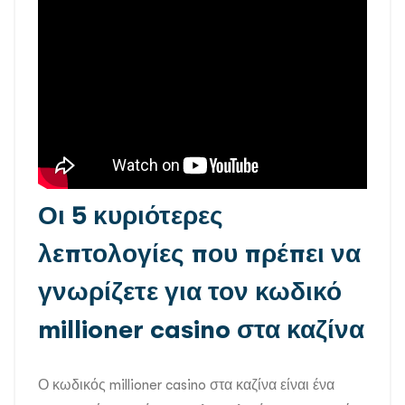
Οι 5 κυριότερες
λεπτολογίες που πρέπει να
γνωρίζετε για τον κωδικό
millioner casino στα καζίνα
Ο κωδικός millioner casino στα καζίνα είναι ένα