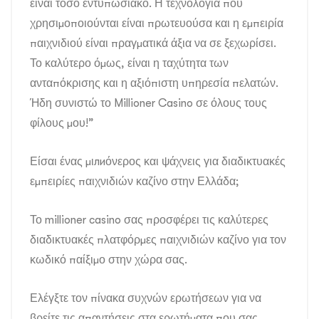
είναι τόσο εντυπωσιακό. Η τεχνολογία που
χρησιμοποιούνται είναι πρωτευούσα και η εμπειρία
παιχνιδιού είναι πραγματικά άξια να σε ξεχωρίσει.
Το καλύτερο όμως, είναι η ταχύτητα των
ανταπόκρισης και η αξιόπιστη υπηρεσία πελατών.
Ήδη συνιστώ το Millioner Casino σε όλους τους
φίλους μου!”
Είσαι ένας μιлиόνερος και ψάχνεις για διαδικτυακές
εμπειρίες παιχνιδιών καζίνο στην Ελλάδα;
Το millioner casino σας προσφέρει τις καλύτερες
διαδικτυακές πλατφόρμες παιχνιδιών καζίνο για τον
κωδικό παίξιμο στην χώρα σας.
Ελέγξτε τον πίνακα συχνών ερωτήσεων για να
βρείτε τις απαντήσεις στα ερωτήματα που σας