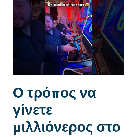
Ο τρόπος να
γίνετε
μιλλιόνερος στο