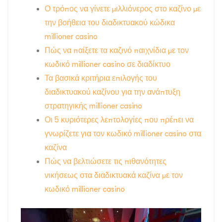
Ο τρόπος να γίνετε μιλλιόνερος στο καζίνο με
την βοήθεια του διαδικτυακού κώδικα
millioner casino
Πώς να παίξετε τα καζινό παιχνίδια με τον
κωδικό millioner casino σε διαδίκτυο
Τα βασικά κριτήρια επιλογής του
διαδικτυακού καζίνου για την ανάπτυξη
στρατηγικής millioner casino
Οι 5 κυριότερες λεπτολογίες που πρέπει να
γνωρίζετε για τον κωδικό millioner casino στα
καζίνα
Πώς να βελτιώσετε τις πιθανότητες
νικήσεως στα διαδικτυακά καζίνα με τον
κωδικό millioner casino