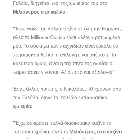
Γαλλία, διηγείται περί της εμπειρίας του στο
Μιλιόνερος στο καζίνο
:
“Έχω παίξει σε πολλά καζίνα σε όλη την Ευρώπη,
αλλά το Millioner Casino είναι πλέον προτιμώμενο
μου. Το σύστημα των παιχνιδιών είναι εύκολο να
χρησιμοποιηθεί και η επιλογή είναι υπέροχη. Το
καλύτερο όμως, είναι η ταχύτητα της οποίας οι
παριστάσεις γίνονται. Αξιόπιστο και αξιόλογο!”
Ένας άλλος παίκτης, ο Νικόλαος, 40 χρονών από
την Ελλάδα, διηγείται την ίδια εντυπωσιάκα
εμπειρία:
“Έχω δοκιμάσει πολλά διαδικτυακά καζίνα τα
τελευταία χρόνια, αλλά το
Μιλιόνερος στο καζίνο